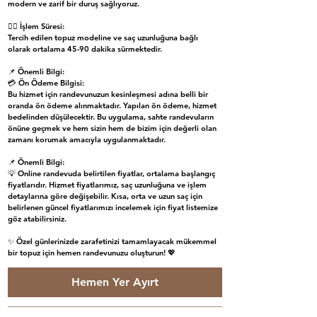
modern ve zarif bir duruş sağlıyoruz.
💇‍♀️ İşlem Süresi:
Tercih edilen topuz modeline ve saç uzunluğuna bağlı
olarak ortalama 45-90 dakika sürmektedir.
📌 Önemli Bilgi:
💳 Ön Ödeme Bilgisi:
Bu hizmet için randevunuzun kesinleşmesi adına belli bir
oranda ön ödeme alınmaktadır. Yapılan ön ödeme, hizmet
bedelinden düşülecektir. Bu uygulama, sahte randevuların
önüne geçmek ve hem sizin hem de bizim için değerli olan
zamanı korumak amacıyla uygulanmaktadır.
📌 Önemli Bilgi:
💡 Online randevuda belirtilen fiyatlar, ortalama başlangıç
fiyatlarıdır. Hizmet fiyatlarımız, saç uzunluğuna ve işlem
detaylarına göre değişebilir. Kısa, orta ve uzun saç için
belirlenen güncel fiyatlarımızı incelemek için fiyat listemize
göz atabilirsiniz.
✨ Özel günlerinizde zarafetinizi tamamlayacak mükemmel
bir topuz için hemen randevunuzu oluşturun! 💖
Hemen Yer Ayırt