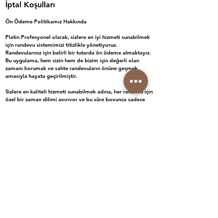
İptal Koşulları
Ön Ödeme Politikamız Hakkında
Platin Profesyonel olarak, sizlere en iyi hizmeti sunabilmek
için randevu sistemimizi titizlikle yönetiyoruz.
Randevularınız için belirli bir tutarda ön ödeme almaktayız.
Bu uygulama, hem sizin hem de bizim için değerli olan
zamanı korumak ve sahte randevuların önüne geçmek
amacıyla hayata geçirilmiştir.
Sizlere en kaliteli hizmeti sunabilmek adına, her randevu için
özel bir zaman dilimi ayırıyor ve bu süre boyunca sadece
sizinle ilgileniyoruz. Bu nedenle, planlanan randevuların
düzenli ve sorunsuz ilerlemesi büyük önem taşımaktadır.
🔹 Randevunuzu İptal veya Değiştirme
Randevunuzu iptal etmek veya yeniden planlamak
isterseniz, lütfen en az 24 saat öncesinden bizimle iletişime
geçiniz. Böylece size en uygun yeni bir zaman dilimi
oluşturabiliriz.
🔹 Geç İptal Durumu
Eğer randevunuzu 24 saat içinde iptal ederseniz veya
randevunuza gelmezseniz, ön ödeme olarak alınan
kaporanız iade edilemeyecektir. Bu uygulama, planlanan
hizmetlerin aksamasını önlemek ve diğer müşterilerimize
adil bir şekilde hizmet sunabilmek için gereklidir.