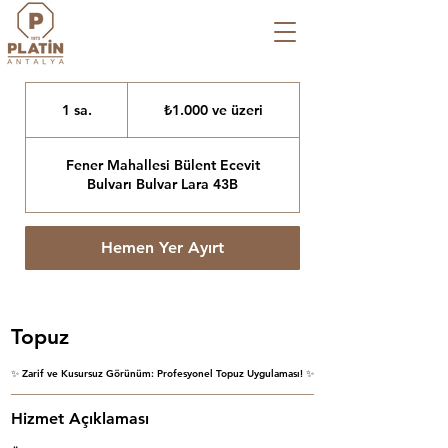
₺1.000
Türk
1 sa.
1
₺1.000 ve üzeri
lirası
ve
s
üzeri
a
Fener Mahallesi Bülent Ecevit
Bulvarı Bulvar Lara 43B
Hemen Yer Ayırt
Topuz
✨ Zarif ve Kusursuz Görünüm: Profesyonel Topuz Uygulaması! ✨
Hizmet Açıklaması