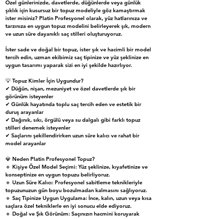
Özel günlerinizde, davetlerde, düğünlerde veya günlük
şıklık için kusursuz bir topuz modeliyle göz kamaştırmak
ister misiniz? Platin Profesyonel olarak, yüz hatlarınıza ve
tarzınıza en uygun topuz modelini belirleyerek şık, modern
ve uzun süre dayanıklı saç stilleri oluşturuyoruz.
İster sade ve doğal bir topuz, ister şık ve hacimli bir model
tercih edin, uzman ekibimiz saç tipinize ve yüz şeklinize en
uygun tasarımı yaparak sizi en iyi şekilde hazırlıyor.
💡 Topuz Kimler İçin Uygundur?
✔ Düğün, nişan, mezuniyet ve özel davetlerde şık bir
görünüm isteyenler
✔ Günlük hayatında toplu saç tercih eden ve estetik bir
duruş arayanlar
✔ Dağınık, sıkı, örgülü veya su dalgalı gibi farklı topuz
stilleri denemek isteyenler
✔ Saçlarını şekillendirirken uzun süre kalıcı ve rahat bir
model arayanlar
💎 Neden Platin Profesyonel Topuz?
🔹 Kişiye Özel Model Seçimi: Yüz şeklinize, kıyafetinize ve
konseptinize en uygun topuzu belirliyoruz.
🔹 Uzun Süre Kalıcı: Profesyonel sabitleme teknikleriyle
topuzunuzun gün boyu bozulmadan kalmasını sağlıyoruz.
🔹 Saç Tipinize Uygun Uygulama: İnce, kalın, uzun veya kısa
saçlara özel tekniklerle en iyi sonucu elde ediyoruz.
🔹 Doğal ve Şık Görünüm: Saçınızın hacmini koruyarak