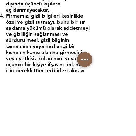
dışında üçüncü kişilere
açıklanmayacaktır.
Firmamız, gizli bilgileri kesinlikle
özel ve gizli tutmayı, bunu bir sır
saklama yükümü olarak addetmeyi
ve gizliliğin sağlanması ve
sürdürülmesi, gizli bilginin
tamamının veya herhangi bir
kısmının kamu alanına girmesini
veya yetkisiz kullanımını veya
üçüncü bir kişiye ifşasını önlemek
için gerekli tüm tedbirleri almayı
ve gerekli özeni göstermeyi
taahhüt etmektedir.
Firmamız, alışveriş sitelerimizden
alışveriş yapan kredi kartı
sahiplerinin güvenliğini ilk planda
tutmaktadır. Kredi kartı bilgileriniz
hiçbir şekilde sistemimizde
saklanmamaktadır.
Tüm kredi kartı işlemleri ve
onayları tarafımızdan bağımsız