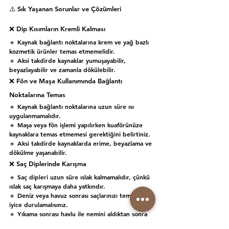
⚠️ 
Sık Yaşanan Sorunlar ve Çözümleri
❌ 
Dip Kısımların Kremli Kalması
🔹 
Kaynak bağlantı noktalarına krem ve yağ bazlı 
kozmetik ürünler temas etmemelidir.
🔹 
Aksi takdirde kaynaklar yumuşayabilir, 
beyazlayabilir ve zamanla dökülebilir.
❌ 
Fön ve Maşa Kullanımında Bağlantı 
Noktalarına Temas
🔹 
Kaynak bağlantı noktalarına uzun süre ısı 
uygulanmamalıdır.
🔹 
Maşa veya fön işlemi yapılırken kuaförünüze 
kaynaklara temas etmemesi gerektiğini belirtiniz.
🔹 
Aksi takdirde kaynaklarda erime, beyazlama ve 
dökülme yaşanabilir.
❌ 
Saç Diplerinde Karışma
🔹 
Saç dipleri uzun süre ıslak kalmamalıdır, çünkü 
ıslak saç karışmaya daha yatkındır.
🔹 
Deniz veya havuz sonrası saçlarınızı temiz su ile 
iyice durulamalısınız.
🔹 
Yıkama sonrası havlu ile nemini aldıktan sonra 
ilk fırsatta saçlarınızı tamamen kurutmalısınız.