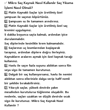
✅ Mikro Saç Kaynak Nasıl Kullanılır 
Saç Yıkama 
İşlemi Nasıl Olmalı?
1️⃣ 
Platin Kaynaklı Saçlar için üretilmiş özel 
şampuan ile saçınızı köpürtünüz.
2️⃣ 
Şampuanı su ile tamamen arındırınız.
3️⃣ 
Platin Kaynaklı Saçlar için üretilmiş özel saç 
kremini uygulayınız.
5 dakika boyunca saçta kalmalı, ardından iyice 
durulanmalıdır.
Saç diplerinde kesinlikle krem kalmamalıdır.
4️⃣ 
Saçlarınızı uç kısımlarından başlayarak 
tarayınız, ardından diplere doğru ilerleyiniz.
Kaynakların aralarını açmak için özel kaynak tarağı 
kullanınız.
5️⃣ 
Havlu ile saçın fazla suyunu aldıktan sonra fön 
veya vigo ile tamamen kurutunuz.
6️⃣ 
Dalgalı bir saç kullanıyorsanız, havlu ile nemini 
aldıktan sonra ellerinizle dalga verip hafif nemli 
bir şekilde bırakabilirsiniz.
7️⃣ 
Yıka-çık saçlar, yüksek devirde yakın 
mesafeden kurutulursa tüğlenme oluşabilir. Bu 
nedenle, saçları uzaktan ve düşük devirde sıcak 
vigo ile kurutunuz. 
Mikro Saç Kaynak Nasıl 
Kullanılır ?